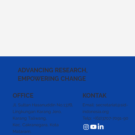
ADVANCING RESEARCH,
EMPOWERING CHANGE
KONTAK
OFFICE
Email: secretariat@sid-
Jl. Sultan Hasanuddin No.137B,
indonesia.org
Lingkungan Karang Jero,
Telp: +(62)3707-7091-90
Karang Taliwang,
Kec. Cakranegara,
Kota
Mataram,