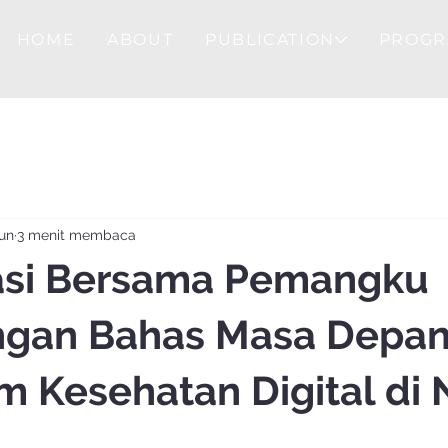
HOME
ABOUT
PUBLICATION
PROGR
Jun
3 menit membaca
asi Bersama Pemangku
ngan Bahas Masa Depa
m Kesehatan Digital di