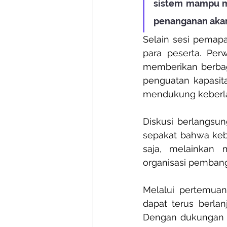
sistem mampu me
penanganan akan 
Selain sesi pemapar
para peserta. Per
memberikan berbaga
penguatan kapasit
mendukung keberlan
Diskusi berlangsu
sepakat bahwa keber
saja, melainkan 
organisasi pembang
Melalui pertemuan
dapat terus berlan
Dengan dukungan k