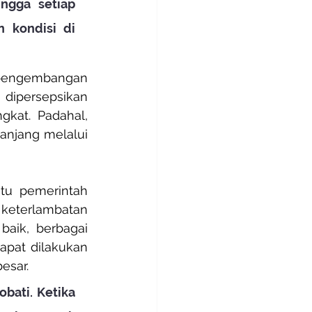
ngga setiap 
 kondisi di 
pengembangan 
 dipersepsikan 
kat. Padahal, 
anjang melalui 
tu pemerintah 
eterlambatan 
aik, berbagai 
apat dilakukan 
esar.
ati. Ketika 