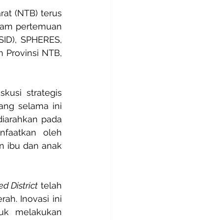
at (NTB) terus 
alam pertemuan 
ID), SPHERES, 
Provinsi NTB, 
usi strategis 
ng selama ini 
iarahkan pada 
faatkan oleh 
 ibu dan anak 
ed District
 telah 
h. Inovasi ini 
uk melakukan 