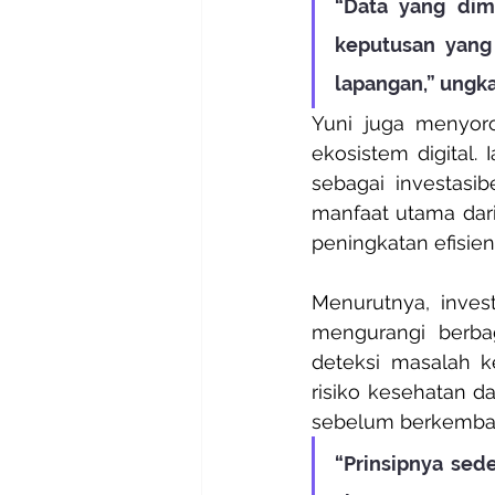
“Data yang dimi
keputusan yang
lapangan,” ungka
Yuni juga menyor
ekosistem digital. 
sebagai investasib
manfaat utama dari 
peningkatan efisie
Menurutnya, inves
mengurangi berbag
deteksi masalah k
risiko kesehatan da
sebelum berkemban
“Prinsipnya sed