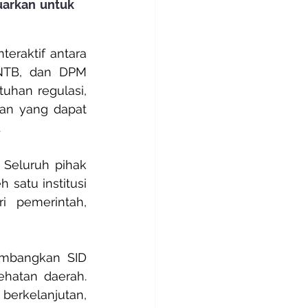
arkan untuk 
eraktif antara 
 NTB, dan DPM 
uhan regulasi, 
an yang dapat 
.
Seluruh pihak 
satu institusi 
 pemerintah, 
embangkan SID 
hatan daerah. 
erkelanjutan, 