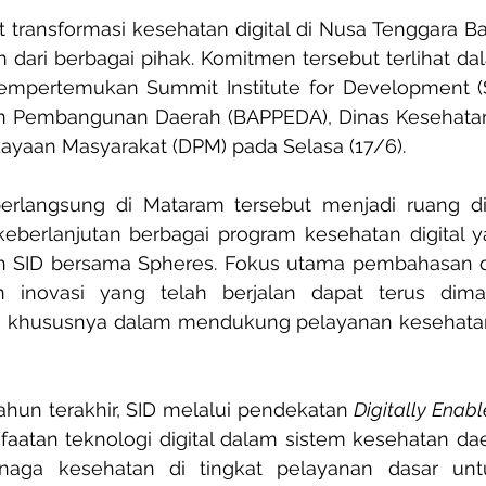
ransformasi kesehatan digital di Nusa Tenggara Bar
 dari berbagai pihak. Komitmen tersebut terlihat d
empertemukan Summit Institute for Development (S
 Pembangunan Daerah (BAPPEDA), Dinas Kesehatan 
yaan Masyarakat (DPM) pada Selasa (17/6).
rlangsung di Mataram tersebut menjadi ruang disk
berlanjutan berbagai program kesehatan digital ya
 SID bersama Spheres. Fokus utama pembahasan d
 inovasi yang telah berjalan dapat terus diman
, khususnya dalam mendukung pelayanan kesehatan
hun terakhir, SID melalui pendekatan 
Digitally Enabl
tan teknologi digital dalam sistem kesehatan daera
aga kesehatan di tingkat pelayanan dasar unt