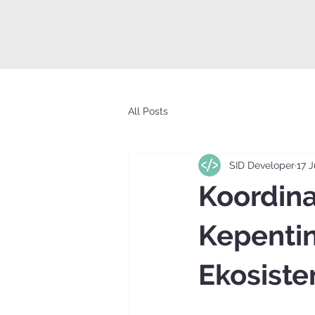
All Posts
SID Developer
17 
Koordin
Kepenti
Ekosiste