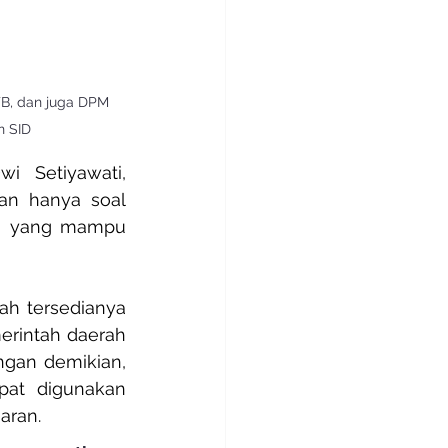
TB, dan juga DPM 
n SID
 Setiyawati, 
n hanya soal 
em yang mampu 
ah tersedianya 
rintah daerah 
gan demikian, 
pat digunakan 
aran.