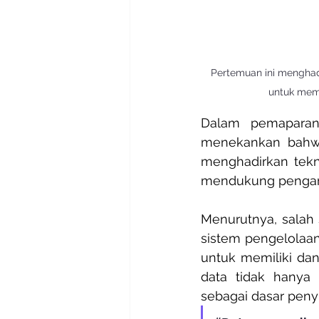
Pertemuan ini menghad
untuk mem
Dalam pemaparanny
menekankan bahwa
menghadirkan tekn
mendukung pengamb
Menurutnya, salah 
sistem pengelolaan
untuk memiliki da
data tidak hanya 
sebagai dasar penyu