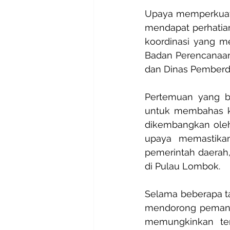
Upaya memperkuat t
mendapat perhatian
koordinasi yang m
Badan Perencanaan
dan Dinas Pemberda
Pertemuan yang be
untuk membahas ke
dikembangkan oleh
upaya memastikan
pemerintah daerah
di Pulau Lombok.
Selama beberapa ta
mendorong pemanfaa
memungkinkan ten